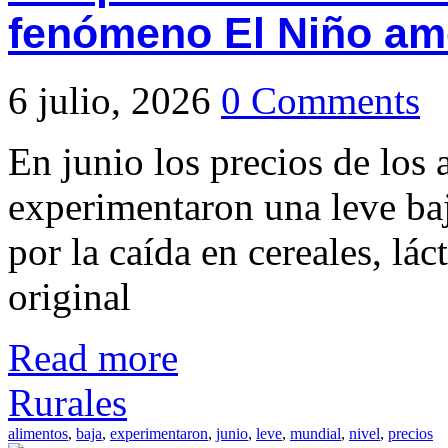
fenómeno El Niño a
6 julio, 2026
0 Comments
En junio los precios de los
experimentaron una leve ba
por la caída en cereales, lá
original
Read more
Rurales
alimentos
,
baja
,
experimentaron
,
junio
,
leve
,
mundial
,
nivel
,
precios