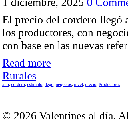
1 diciembre, 2025
0 Comme
El precio del cordero llegó 
los productores, con negoci
con base en las nuevas refer
Read more
Rurales
alto
,
cordero
,
estímulo
,
llegó
,
negocios
,
nivel
,
precio
,
Productores
© 2026 Valentines al día. A