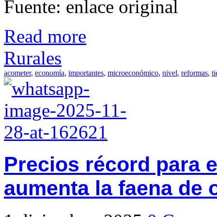
Fuente: enlace original
Read more
Rurales
acometer
,
economía
,
importantes
,
microeconómico
,
nivel
,
reformas
,
t
Precios récord para e
aumenta la faena de 