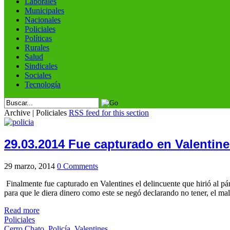
Laborales
Municipales
Nacionales
Policiales
Políticas
Rurales
Salud
Sindicales
Sociales
Tecnología
Archive | Policiales
RSS feed for this section
29.03.2014 Fue capturado en Valentine
29 marzo, 2014
0 Comments
Finalmente fue capturado en Valentines el delincuente que hirió al pá
para que le diera dinero como este se negó declarando no tener, el m
Read more
Policiales
Cerro Chato
,
Policía
,
Valentines