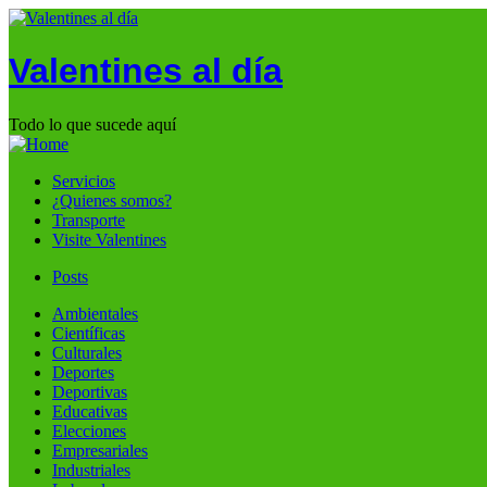
Valentines al día
Todo lo que sucede aquí
Servicios
¿Quienes somos?
Transporte
Visite Valentines
Posts
Ambientales
Científicas
Culturales
Deportes
Deportivas
Educativas
Elecciones
Empresariales
Industriales