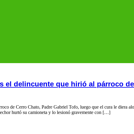
s el delincuente que hirió al párroco d
rroco de Cerro Chato, Padre Gabriel Tofo, luego que el cura le diera al
alechor hurtó su camioneta y lo lesionó gravemente con […]