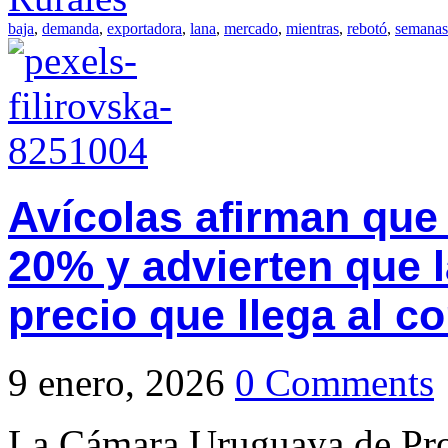
baja
,
demanda
,
exportadora
,
lana
,
mercado
,
mientras
,
rebotó
,
semanas
Avícolas afirman que 
20% y advierten que la
precio que llega al 
9 enero, 2026
0 Comments
La Cámara Uruguaya de Pro