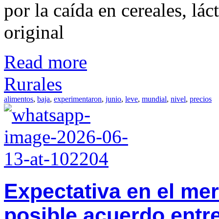
por la caída en cereales, lá
original
Read more
Rurales
alimentos
,
baja
,
experimentaron
,
junio
,
leve
,
mundial
,
nivel
,
precios
Expectativa en el me
posible acuerdo entr