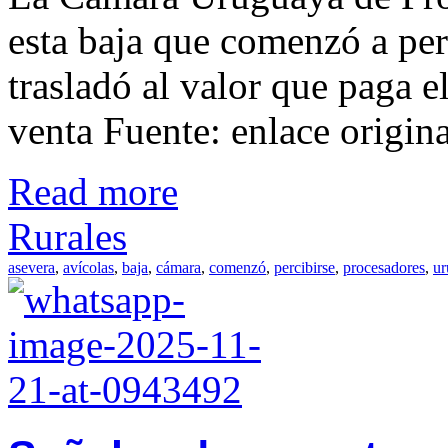
esta baja que comenzó a per
trasladó al valor que paga 
venta Fuente: enlace origina
Read more
Rurales
asevera
,
avícolas
,
baja
,
cámara
,
comenzó
,
percibirse
,
procesadores
,
ur