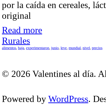
por la caída en cereales, lá
original
Read more
Rurales
alimentos
,
baja
,
experimentaron
,
junio
,
leve
,
mundial
,
nivel
,
precios
© 2026 Valentines al día. A
Powered by
WordPress
. De