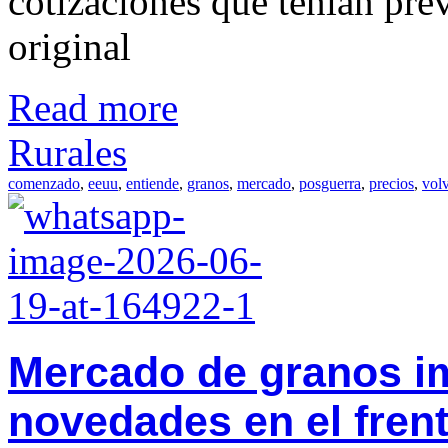
cotizaciones que tenían prev
original
Read more
Rurales
comenzado
,
eeuu
,
entiende
,
granos
,
mercado
,
posguerra
,
precios
,
vol
Mercado de granos i
novedades en el frent