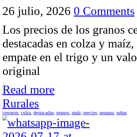
26 julio, 2026
0 Comments
Los precios de los granos c
destacadas en colza y maíz,
empate en el trigo y un valo
original
Read more
Rurales
cerraron
,
colza
,
destacadas
,
granos
,
maíz
,
precios
,
semana
,
subas