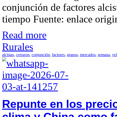
conjunción de factores alcis
tiempo Fuente: enlace origi
Read more
Rurales
alcistas
,
cerraron
,
conjunción
,
factores
,
granos
,
mercados
,
semana
,
ve
Repunte en los precio
clima y China como fa