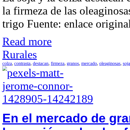
la firmeza de las oleaginosa
trigo Fuente: enlace origina
Read more
Rurales
colza
,
contrasta
,
destacan
,
firmeza
,
granos
,
mercado
,
oleaginosas
,
soja
En el mercado de gra