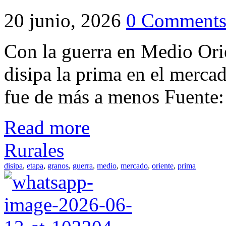
20 junio, 2026
0 Comment
Con la guerra en Medio Orie
disipa la prima en el merca
fue de más a menos Fuente: 
Read more
Rurales
disipa
,
etapa
,
granos
,
guerra
,
medio
,
mercado
,
oriente
,
prima