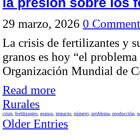
la presión sobre los f
29 marzo, 2026
0 Comment
La crisis de fertilizantes y
granos es hoy “el problema
Organización Mundial de Co
Read more
Rurales
crisis
,
fertilizantes
,
granos
,
impacto
,
número
,
problema
,
producción
,
s
Older Entries