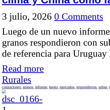
3 julio, 2026
0 Comments
Luego de un nuevo informe
granos respondieron con su
de referencia para Uruguay 
Read more
Rurales
cotizaciones
,
granos
,
informe
,
luego
,
mercados
,
respondieron
,
subas
,