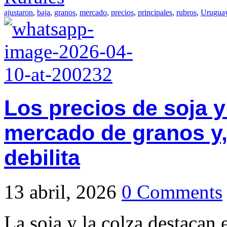
ajustaron
,
baja
,
granos
,
mercado
,
precios
,
principales
,
rubros
,
Urugua
Los precios de soja y
mercado de granos y, a
debilita
13 abril, 2026
0 Comments
La soja y la colza destacan