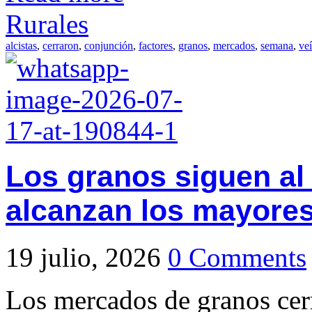
Rurales
alcistas
,
cerraron
,
conjunción
,
factores
,
granos
,
mercados
,
semana
,
ve
Los granos siguen al
alcanzan los mayores
19 julio, 2026
0 Comments
Los mercados de granos cer