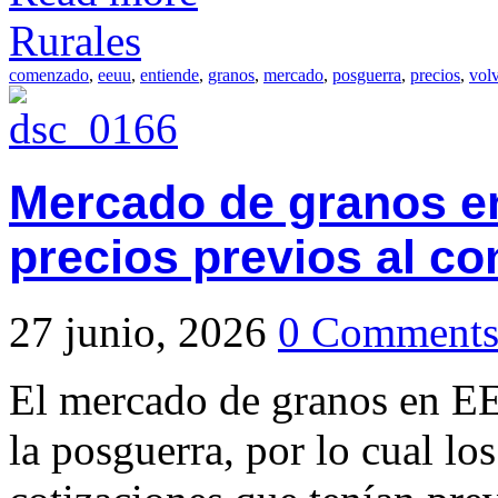
Rurales
comenzado
,
eeuu
,
entiende
,
granos
,
mercado
,
posguerra
,
precios
,
vol
Mercado de granos en
precios previos al con
27 junio, 2026
0 Comment
El mercado de granos en E
la posguerra, por lo cual los