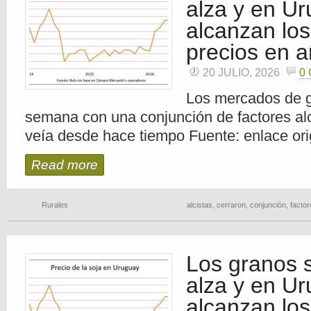
alza y en U
alcanzan lo
precios en 
20 JULIO, 2026
0
Los mercados de g
semana con una conjunción de factores al
veía desde hace tiempo Fuente: enlace ori
Read more
Rurales
alcistas
,
cerraron
,
conjunción
,
factor
Los granos s
alza y en U
alcanzan lo