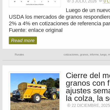
3 JULIO, 2026
0 
Luego de un nuevo
USDA los mercados de granos respondier
2% a 4% en cotizaciones de referencia pa
Fuente: enlace original
Read more
Rurales
cotizaciones
,
granos
,
informe
,
luego
,
m
Cierre del 
granos con f
ajustes sem
la colza, la s
22 DICIEMBRE, 202