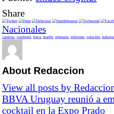
Share
Nacionales
cardoso
,
confirmó
,
foica
,
martín
,
primaria
,
referente
,
solución
,
trabaja
About Redaccion
View all posts by Redacci
BBVA Uruguay reunió a empr
cocktail en la Expo Prado