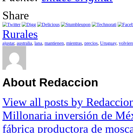
Share
Rurales
ajustar
,
australia
,
lana
,
mantienen
,
mientras
,
precios
,
Uruguay
,
volvier
About Redaccion
View all posts by Redacci
Millonaria inversión de Mé
fábrica productora de moscas