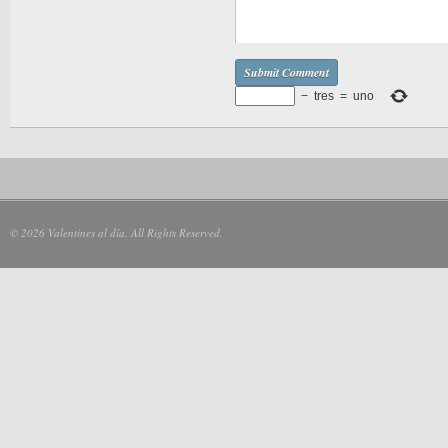
−
tres
=
uno
© 2026 Valentines al día. All Rights Reserved.