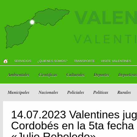
SERVICIOS
¿QUIENES SOMOS?
TRANSPORTE
VISITE VALENTINES
Ambientales
Científicas
Culturales
Deportes
Deportivas
Municipales
Nacionales
Policiales
Políticas
Rurales
14.07.2023 Valentines ju
Cordobés en la 5ta fecha
«Julio Reboledo»