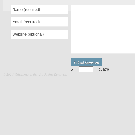
5
−
=
cuatro
© 2026 Valentines al día. All Rights Reserved.