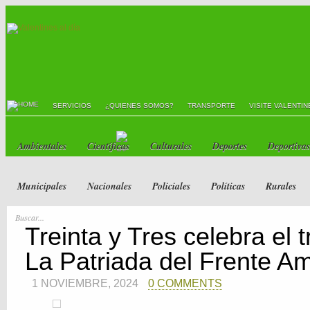
SERVICIOS
¿QUIENES SOMOS?
TRANSPORTE
VISITE VALENTIN
Ambientales
Científicas
Culturales
Deportes
Deportivas
Municipales
Nacionales
Policiales
Políticas
Rurales
Treinta y Tres celebra el t
La Patriada del Frente Am
1 NOVIEMBRE, 2024
0 COMMENTS