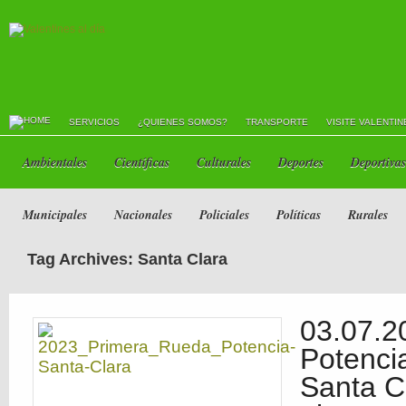
SERVICIOS
¿QUIENES SOMOS?
TRANSPORTE
VISITE VALENTIN
Ambientales
Científicas
Culturales
Deportes
Deportivas
Municipales
Nacionales
Policiales
Políticas
Rurales
Tag Archives: Santa Clara
03.07.2
Potenci
Santa C