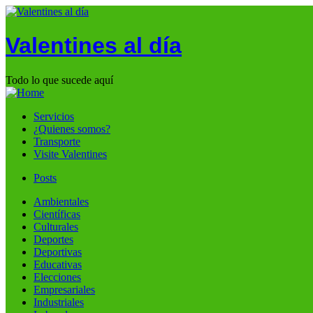
Valentines al día
Todo lo que sucede aquí
Servicios
¿Quienes somos?
Transporte
Visite Valentines
Posts
Ambientales
Científicas
Culturales
Deportes
Deportivas
Educativas
Elecciones
Empresariales
Industriales