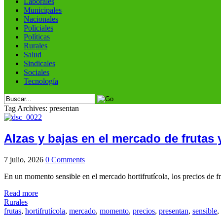
Laborales
Municipales
Nacionales
Policiales
Políticas
Rurales
Salud
Sindicales
Sociales
Tecnología
Tag Archives: presentan
Alzas y bajas en el mercado de frutas
7 julio, 2026
0 Comments
En un momento sensible en el mercado hortifrutícola, los precios de fr
Read more
Rurales
frutas
,
hortifrutícola
,
mercado
,
momento
,
precios
,
presentan
,
sensible
,