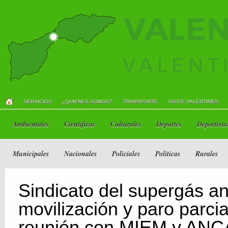
SERVICIOS
¿QUIENES SOMOS?
TRANSPORTE
VISITE VALENTINES
Ambientales
Científicas
Culturales
Deportes
Deportivas
Municipales
Nacionales
Policiales
Políticas
Rurales
Sindicato del supergás a
movilización y paro parcia
reunión con MIEM y AN