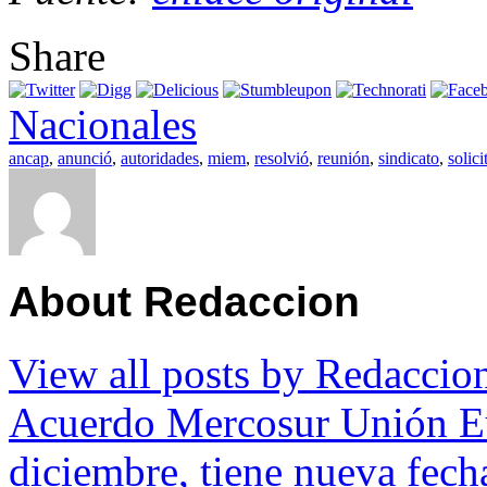
Share
Nacionales
ancap
,
anunció
,
autoridades
,
miem
,
resolvió
,
reunión
,
sindicato
,
solici
About Redaccion
View all posts by Redacci
Acuerdo Mercosur Unión Eur
diciembre, tiene nueva fech