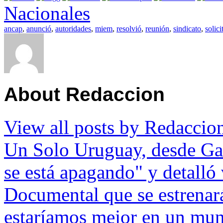
Nacionales
ancap
,
anunció
,
autoridades
,
miem
,
resolvió
,
reunión
,
sindicato
,
solici
About Redaccion
View all posts by Redacci
Un Solo Uruguay, desde Ga
se está apagando" y detalló
Documental que se estrenar
estaríamos mejor en un mun