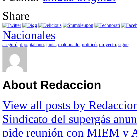
Share
Nacionales
aseguró
,
dijo
,
italiano
,
junta
,
maldonado
,
notificó
,
proyecto
,
sigue
About Redaccion
View all posts by Redacci
Sindicato del supergás anun
pide reunión con MIEM y