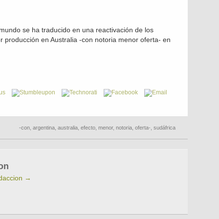
 mundo se ha traducido en una reactivación de los
r producción en Australia -con notoria menor oferta- en
-con
,
argentina
,
australia
,
efecto
,
menor
,
notoria
,
oferta-
,
sudáfrica
on
edaccion
→