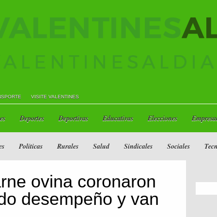
NSPORTE
VISITE VALENTINES
es
Deportes
Deportivas
Educativas
Elecciones
Empresar
es
Políticas
Rurales
Salud
Sindicales
Sociales
Tecn
arne ovina coronaron
ido desempeño y van