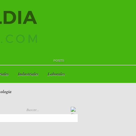
POSTS
iales
Industriales
Laborales
ología