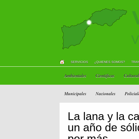
SERVICIOS
¿QUIENES SOMOS?
TRA
Ambientales
Científicas
Cultural
Municipales
Nacionales
Policial
La lana y la c
un año de sól
por más