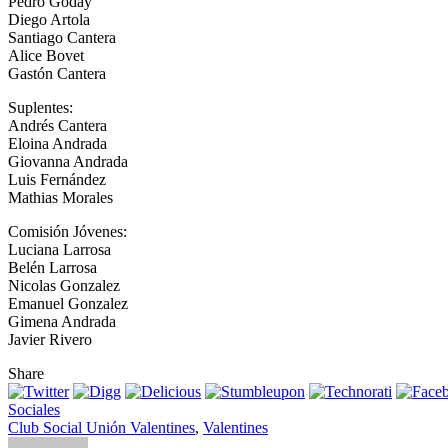
Pedro Goday
Diego Artola
Santiago Cantera
Alice Bovet
Gastón Cantera
Suplentes:
Andrés Cantera
Eloina Andrada
Giovanna Andrada
Luis Fernández
Mathias Morales
Comisión Jóvenes:
Luciana Larrosa
Belén Larrosa
Nicolas Gonzalez
Emanuel Gonzalez
Gimena Andrada
Javier Rivero
Share
Sociales
Club Social Unión Valentines
,
Valentines