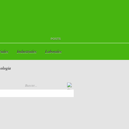
POSTS
iales
Industriales
Laborales
ología