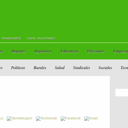
TRANSPORTE
VISITE VALENTINES
es
Deportes
Deportivas
Educativas
Elecciones
Empresar
es
Políticas
Rurales
Salud
Sindicales
Sociales
Tecn