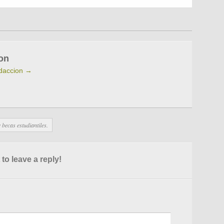
on
edaccion
→
becas estudiantiles.
 to leave a reply!