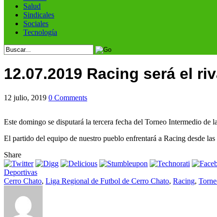
Salud
Sindicales
Sociales
Tecnología
12.07.2019 Racing será el riv
12 julio, 2019
0 Comments
Este domingo se disputará la tercera fecha del Torneo Intermedio de l
El partido del equipo de nuestro pueblo enfrentará a Racing desde las
Share
Deportivas
Cerro Chato
,
Liga Regional de Futbol de Cerro Chato
,
Racing
,
Torne