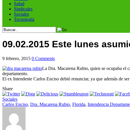
Salud
Sindicales
Sociales
Tecnología
09.02.2015 Este lunes asumi
9 febrero, 2015
0 Comments
La Dra. Macarena Rubio, quien se ocupaba el car
departamento.
El ex Intendente Carlos Enciso debió renunciar, ya que además de ser
Share
Sociales
Carlos Enciso
,
Dra. Macarena Rubio
,
Florida
,
Intendencia Departamen