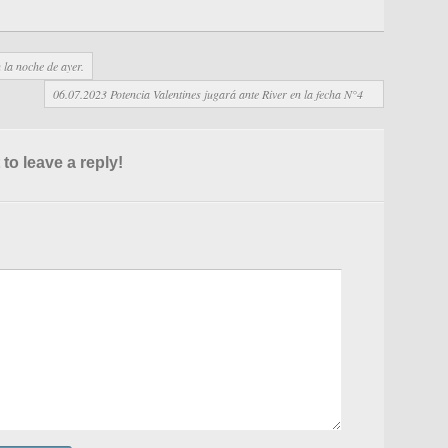
 la noche de ayer.
06.07.2023 Potencia Valentines jugará ante River en la fecha N°4
 to leave a reply!