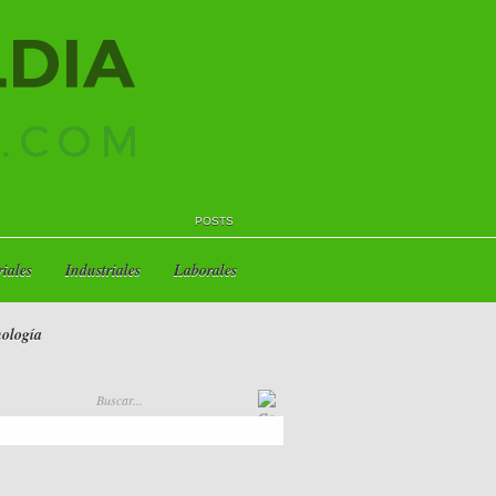
POSTS
iales
Industriales
Laborales
ología