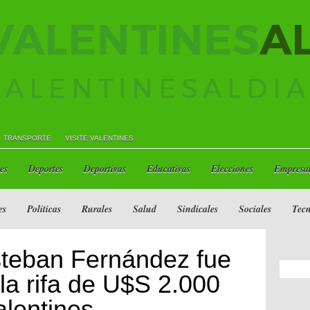
TRANSPORTE
VISITE VALENTINES
es
Deportes
Deportivas
Educativas
Elecciones
Empresar
es
Políticas
Rurales
Salud
Sindicales
Sociales
Tecn
teban Fernández fue
la rifa de U$S 2.000
alentines