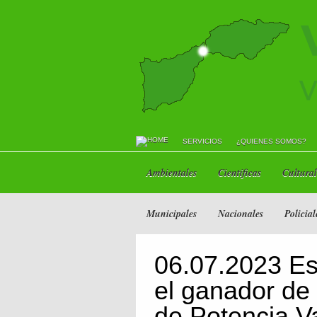
SERVICIOS
¿QUIENES SOMOS?
Ambientales
Científicas
Cultural
Municipales
Nacionales
Policial
06.07.2023 Es
el ganador de 
de Potencia V