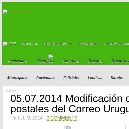
SERVICIOS
¿QUIENES SOMOS?
TRANSPORTE
VISITE VALENTIN
Ambientales
Científicas
Culturales
Deportes
Deportivas
Municipales
Nacionales
Policiales
Políticas
Rurales
05.07.2014 Modificación 
postales del Correo Urug
5 JULIO, 2014
0 COMMENTS