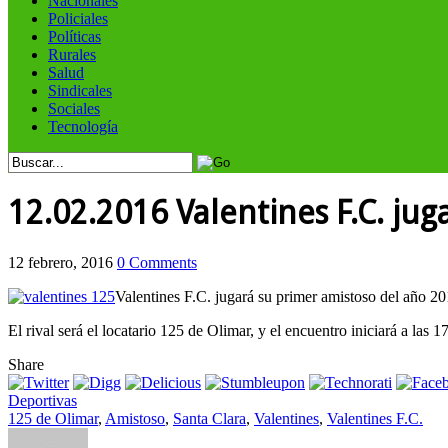
Nacionales
Policiales
Políticas
Rurales
Salud
Sindicales
Sociales
Tecnología
12.02.2016 Valentines F.C. ju
12 febrero, 2016
0 Comments
Valentines F.C. jugará su primer amistoso del año 2
El rival será el locatario 125 de Olimar, y el encuentro iniciará a las 1
Share
Deportivas
125 de Olimar
,
Amistoso
,
Santa Clara
,
Valentines
,
Valentines F.C.