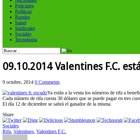
Nacionales
Policiales
Políticas
Rurales
Salud
Sindicales
Sociales
Tecnología
09.10.2014 Valentines F.C. est
9 octubre, 2014
0 Comments
Ya están a la venta los números de rifa a benef
Cada número de rifa cuesta 30 dólares que se puede pagar en tres cuo
El día 12 de diciembre se sabrá el ganador de la misma.
Share
Sociales
Rifa
,
Valentines
,
Valentines F.C.