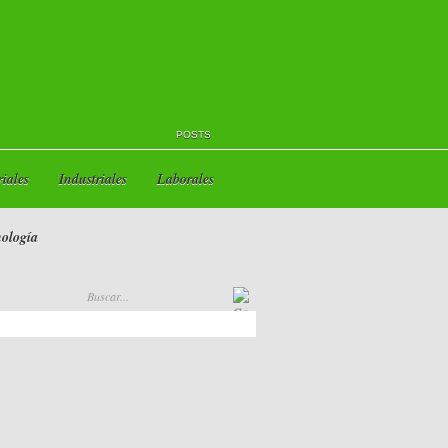
POSTS
iales
Industriales
Laborales
ología